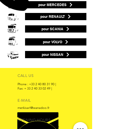
pour MERCEDES
pour RENAULT
pour SCANIA
pour VOLVO
pour NISSAN
CALL US
Phone :
+33 2 40 80 31 90
|
Fax: +
33 2 40 33 02 49
|
E-MAIL
merkisarl@wanadoo.fr
OPENING HOURS
Mon - Fri : 8:30 am - 8:00 pm